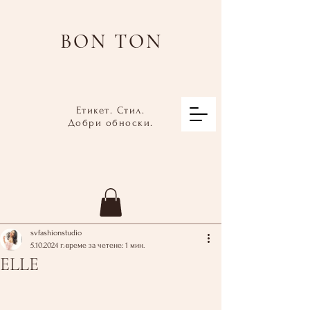
BON TON
Етикет. Стил.
Добри обноски.
svfashionstudio
5.10.2024 г.
време за четене: 1 мин.
ELLE