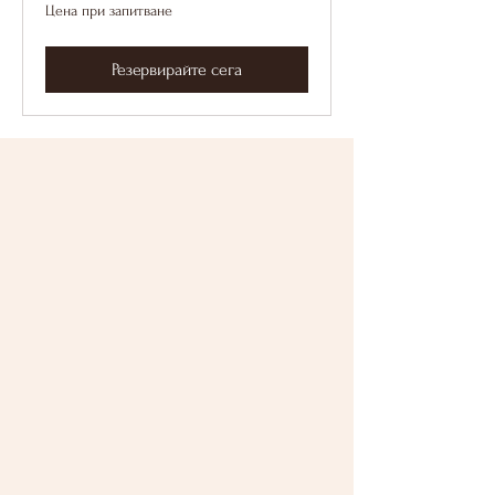
Цена
Цена при запитване
при
запитване
Резервирайте сега